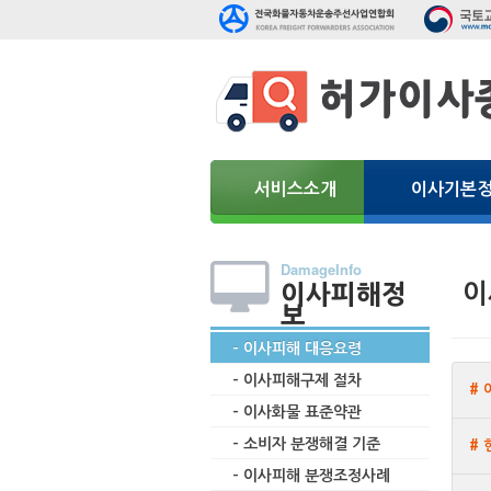
서비스소개
이사기본
DamageInfo
이
이사피해정
보
- 이사피해 대응요령
- 이사피해구제 절차
# 
- 이사화물 표준약관
- 소비자 분쟁해결 기준
#
- 이사피해 분쟁조정사례